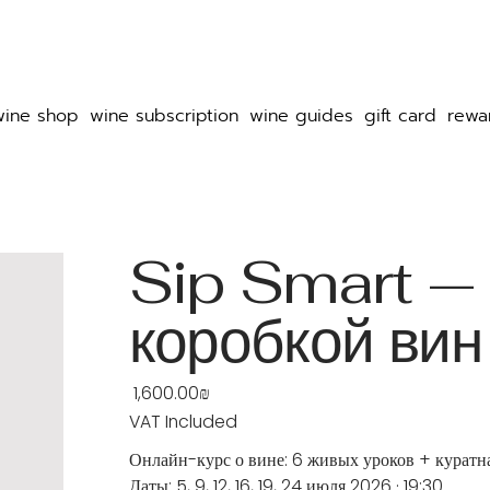
wine shop
wine subscription
wine guides
gift card
rewa
Sip Smart — 
коробкой вин
‏1,600.00 ‏₪
Price
VAT Included
Онлайн-курс о вине: 6 живых уроков + куратная
Даты: 5, 9, 12, 16, 19, 24 июля 2026 · 19:30.