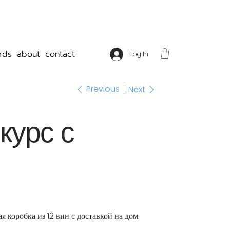
rds
about
contact
Log In
Previous
Next
курс с
 коробка из 12 вин с доставкой на дом.